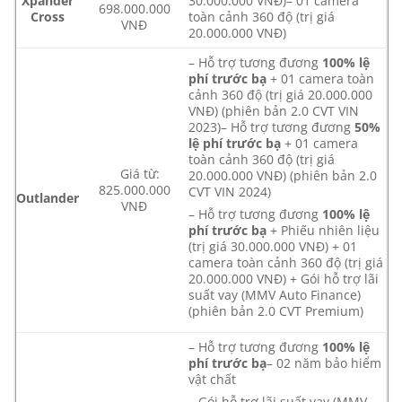
Xpander
30.000.000 VNĐ)– 01 camera
698.000.000
Cross
toàn cảnh 360 độ (trị giá
VNĐ
20.000.000 VNĐ)
– Hỗ trợ tương đương
100% lệ
phí trước bạ
+ 01 camera toàn
cảnh 360 độ (trị giá 20.000.000
VNĐ) (phiên bản 2.0 CVT VIN
2023)– Hỗ trợ tương đương
50%
lệ phí trước bạ
+ 01 camera
toàn cảnh 360 độ (trị giá
Giá từ:
20.000.000 VNĐ) (phiên bản 2.0
825.000.000
CVT VIN 2024)
Outlander
VNĐ
– Hỗ trợ tương đương
100% lệ
phí trước bạ
+ Phiếu nhiên liệu
(trị giá 30.000.000 VNĐ) + 01
camera toàn cảnh 360 độ (trị giá
20.000.000 VNĐ) + Gói hỗ trợ lãi
suất vay (MMV Auto Finance)
(phiên bản 2.0 CVT Premium)
– Hỗ trợ tương đương
100% lệ
phí trước bạ
– 02 năm bảo hiểm
vật chất
– Gói hỗ trợ lãi suất vay (MMV