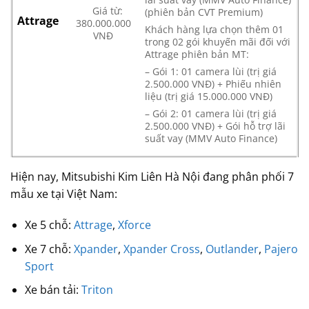
Giá từ:
(phiên bản CVT Premium)
Attrage
380.000.000
Khách hàng lựa chọn thêm 01
VNĐ
trong 02 gói khuyến mãi đối với
Attrage phiên bản MT:
– Gói 1: 01 camera lùi (trị giá
2.500.000 VNĐ) + Phiếu nhiên
liệu (trị giá 15.000.000 VNĐ)
– Gói 2: 01 camera lùi (trị giá
2.500.000 VNĐ) + Gói hỗ trợ lãi
suất vay (MMV Auto Finance)
Hiện nay, Mitsubishi Kim Liên Hà Nội đang phân phối 7
mẫu xe tại Việt Nam:
Xe 5 chỗ:
Attrage
,
Xforce
Xe 7 chỗ:
Xpander
,
Xpander Cross
,
Outlander
,
Pajero
Sport
Xe bán tải:
Triton