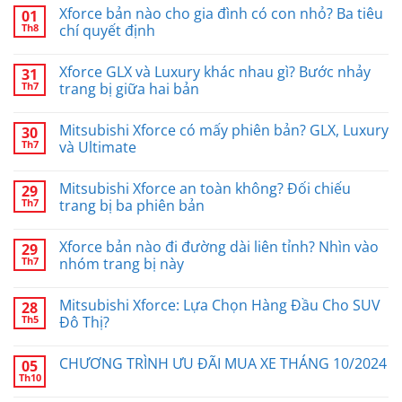
Xforce bản nào cho gia đình có con nhỏ? Ba tiêu
01
Th8
chí quyết định
Xforce GLX và Luxury khác nhau gì? Bước nhảy
31
Th7
trang bị giữa hai bản
Mitsubishi Xforce có mấy phiên bản? GLX, Luxury
30
Th7
và Ultimate
Mitsubishi Xforce an toàn không? Đối chiếu
29
Th7
trang bị ba phiên bản
Xforce bản nào đi đường dài liên tỉnh? Nhìn vào
29
Th7
nhóm trang bị này
Mitsubishi Xforce: Lựa Chọn Hàng Đầu Cho SUV
28
Th5
Đô Thị?
CHƯƠNG TRÌNH ƯU ĐÃI MUA XE THÁNG 10/2024
05
Th10