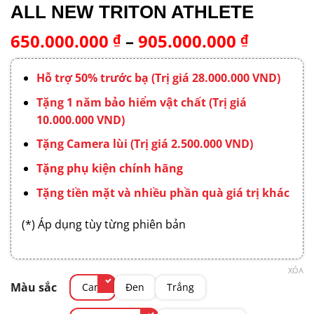
ALL NEW TRITON ATHLETE
Khoảng
650.000.000
–
905.000.000
₫
₫
giá:
từ
Hỗ trợ 50% trước bạ (Trị giá 28.000.000 VND)
650.000
Tặng 1 năm bảo hiểm vật chất (Trị giá
đến
10.000.000 VND)
905.000
Tặng Camera lùi (Trị giá 2.500.000 VND)
Tặng phụ kiện chính hãng
Tặng tiền mặt và nhiều phần quà giá trị khác
(*) Áp dụng tùy từng phiên bản
XÓA
Màu sắc
Cam
Đen
Trắng