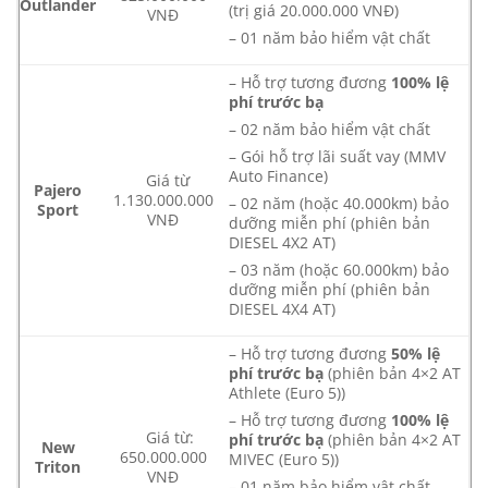
Outlander
(trị giá 20.000.000 VNĐ)
VNĐ
– 01 năm bảo hiểm vật chất
– Hỗ trợ tương đương
100% lệ
phí trước bạ
– 02 năm bảo hiểm vật chất
– Gói hỗ trợ lãi suất vay (MMV
Auto Finance)
Giá từ
Pajero
1.130.000.000
– 02 năm (hoặc 40.000km) bảo
Sport
VNĐ
dưỡng miễn phí (phiên bản
DIESEL 4X2 AT)
– 03 năm (hoặc 60.000km) bảo
dưỡng miễn phí (phiên bản
DIESEL 4X4 AT)
– Hỗ trợ tương đương
50% lệ
phí trước bạ
(phiên bản 4×2 AT
Athlete (Euro 5))
– Hỗ trợ tương đương
100% lệ
Giá từ:
phí trước bạ
(phiên bản 4×2 AT
New
650.000.000
MIVEC (Euro 5))
Triton
VNĐ
– 01 năm bảo hiểm vật chất