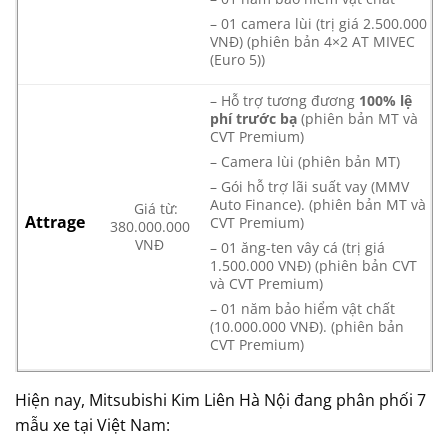
– 01 camera lùi (trị giá 2.500.000
VNĐ) (phiên bản 4×2 AT MIVEC
(Euro 5))
– Hỗ trợ tương đương
100% lệ
phí trước bạ
(phiên bản MT và
CVT Premium)
– Camera lùi (phiên bản MT)
– Gói hỗ trợ lãi suất vay (MMV
Auto Finance). (phiên bản MT và
Giá từ:
Attrage
CVT Premium)
380.000.000
VNĐ
– 01 ăng-ten vây cá (trị giá
1.500.000 VNĐ) (phiên bản CVT
và CVT Premium)
– 01 năm bảo hiểm vật chất
(10.000.000 VNĐ). (phiên bản
CVT Premium)
Hiện nay, Mitsubishi Kim Liên Hà Nội đang phân phối 7
mẫu xe tại Việt Nam: