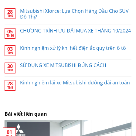
Mitsubishi Xforce: Lựa Chọn Hàng Đầu Cho SUV
28
Th5
Đô Thị?
CHƯƠNG TRÌNH ƯU ĐÃI MUA XE THÁNG 10/2024
05
Th10
Kinh nghiệm xử lý khi hết điện ắc quy trên ô tô
03
Th9
SỬ DỤNG XE MITSUBISHI ĐÚNG CÁCH
30
Th8
Kinh nghiệm lái xe Mitsubishi đường dài an toàn
28
Th8
Bài viết liên quan
01