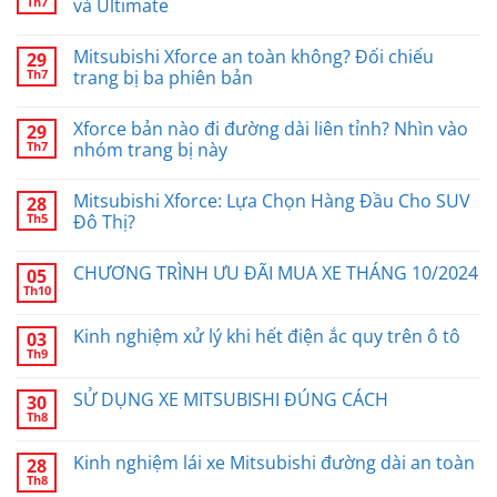
Th7
và Ultimate
Mitsubishi Xforce an toàn không? Đối chiếu
29
Th7
trang bị ba phiên bản
Xforce bản nào đi đường dài liên tỉnh? Nhìn vào
29
Th7
nhóm trang bị này
Mitsubishi Xforce: Lựa Chọn Hàng Đầu Cho SUV
28
Th5
Đô Thị?
CHƯƠNG TRÌNH ƯU ĐÃI MUA XE THÁNG 10/2024
05
Th10
Kinh nghiệm xử lý khi hết điện ắc quy trên ô tô
03
Th9
SỬ DỤNG XE MITSUBISHI ĐÚNG CÁCH
30
Th8
Kinh nghiệm lái xe Mitsubishi đường dài an toàn
28
Th8