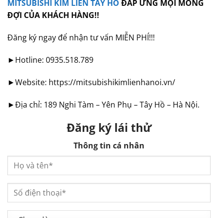
MITSUBISHI KIM LIÊN TÂY HỒ
ĐÁP ỨNG MỌI MONG
ĐỢI CỦA KHÁCH HÀNG!!
Đăng ký ngay để nhận tư vấn MIỄN PHÍ!!!
►Hotline: 0935.518.789
►Website: https://mitsubishikimlienhanoi.vn/
►Địa chỉ: 189 Nghi Tàm – Yên Phụ – Tây Hồ – Hà Nội.
Đăng ký lái thử
Thông tin cá nhân