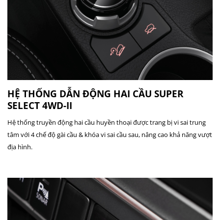
HỆ THỐNG
DẪN
ĐỘNG HAI CẦU SUPER
SELECT 4WD-II
Hệ thống truyền động hai cầu huyền thoại được trang bị vi sai trung
tâm với 4 chế độ gài cầu & khóa vi sai cầu sau, nâng cao khả năng vượt
địa hình.