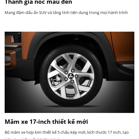
Thanh giá nóc màu đen
Mang đậm dấu ấn SUV và tăng tính tiện dụng trong mọi hành trình
Mâm xe 17-inch thiết kế mới
Bộ mâm xe hợp kim thiết kế 5 chấu kép mới, kích thước 17 inch, tạo