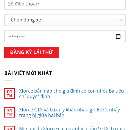
BÀI VIẾT MỚI NHẤT
Xforce bản nào cho gia đình có con nhỏ? Ba tiêu
01
Th8
chí quyết định
Xforce GLX và Luxury khác nhau gì? Bước nhảy
31
Th7
trang bị giữa hai bản
Mitsubishi Xforce có mấy phiên bản? GLX, Luxury
30