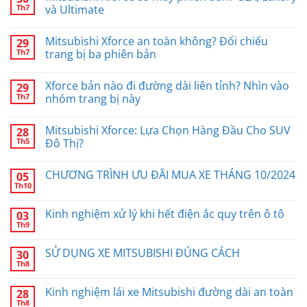
Th7
và Ultimate
Mitsubishi Xforce an toàn không? Đối chiếu
29
Th7
trang bị ba phiên bản
Xforce bản nào đi đường dài liên tỉnh? Nhìn vào
29
Th7
nhóm trang bị này
Mitsubishi Xforce: Lựa Chọn Hàng Đầu Cho SUV
28
Th5
Đô Thị?
CHƯƠNG TRÌNH ƯU ĐÃI MUA XE THÁNG 10/2024
05
Th10
Kinh nghiệm xử lý khi hết điện ắc quy trên ô tô
03
Th9
SỬ DỤNG XE MITSUBISHI ĐÚNG CÁCH
30
Th8
Kinh nghiệm lái xe Mitsubishi đường dài an toàn
28
Th8