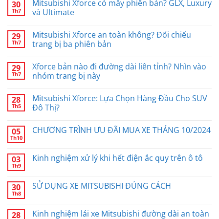
Mitsubishi Xforce có mấy phiên bản? GLX, Luxury
30
Th7
và Ultimate
Mitsubishi Xforce an toàn không? Đối chiếu
29
Th7
trang bị ba phiên bản
Xforce bản nào đi đường dài liên tỉnh? Nhìn vào
29
Th7
nhóm trang bị này
Mitsubishi Xforce: Lựa Chọn Hàng Đầu Cho SUV
28
Th5
Đô Thị?
CHƯƠNG TRÌNH ƯU ĐÃI MUA XE THÁNG 10/2024
05
Th10
Kinh nghiệm xử lý khi hết điện ắc quy trên ô tô
03
Th9
SỬ DỤNG XE MITSUBISHI ĐÚNG CÁCH
30
Th8
Kinh nghiệm lái xe Mitsubishi đường dài an toàn
28