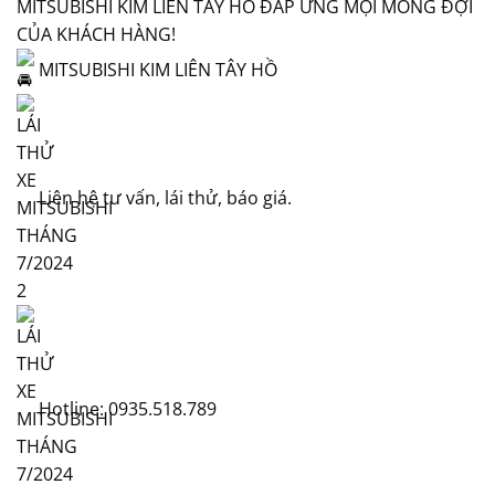
MITSUBISHI KIM LIÊN TÂY HỒ ĐÁP ỨNG MỌI MONG ĐỢI
CỦA KHÁCH HÀNG!
MITSUBISHI KIM LIÊN TÂY HỒ
Liên hệ tư vấn, lái thử, báo giá.
Hotline: 0935.518.789