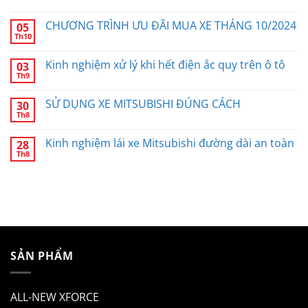
CHƯƠNG TRÌNH ƯU ĐÃI MUA XE THÁNG 10/2024
05
Th10
Kinh nghiệm xử lý khi hết điện ắc quy trên ô tô
03
Th9
SỬ DỤNG XE MITSUBISHI ĐÚNG CÁCH
30
Th8
Kinh nghiệm lái xe Mitsubishi đường dài an toàn
28
Th8
SẢN PHẨM
ALL-NEW XFORCE