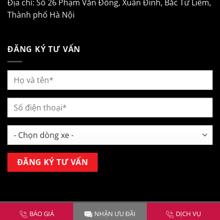
Địa chỉ: Số 26 Phạm Văn Đồng, Xuân Đỉnh, Bắc Từ Liêm,
Thành phố Hà Nội
ĐĂNG KÝ TƯ VẤN
Copyright 2026 ©
Mitsubishi Kim Liên Hà Nội
BÁO GIÁ
NHẬN ƯU ĐÃI
DỊCH VỤ