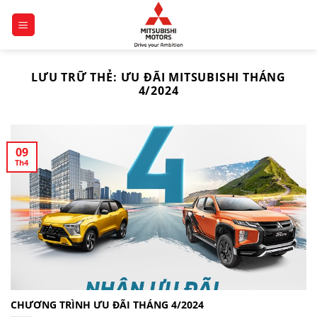
Chuyển
đến
nội
dung
LƯU TRỮ THẺ:
ƯU ĐÃI MITSUBISHI THÁNG
4/2024
09
Th4
CHƯƠNG TRÌNH ƯU ĐÃI THÁNG 4/2024