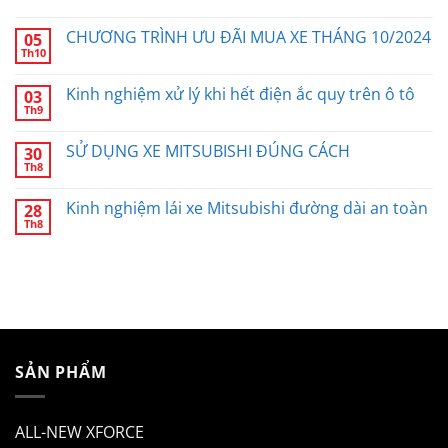
CHƯƠNG TRÌNH ƯU ĐÃI MUA XE THÁNG 10/2024
05
Th10
Kinh nghiệm xử lý khi hết điện ắc quy trên ô tô
03
Th9
SỬ DỤNG XE MITSUBISHI ĐÚNG CÁCH
30
Th8
Kinh nghiệm lái xe Mitsubishi đường dài an toàn
28
Th8
SẢN PHẨM
ALL-NEW XFORCE