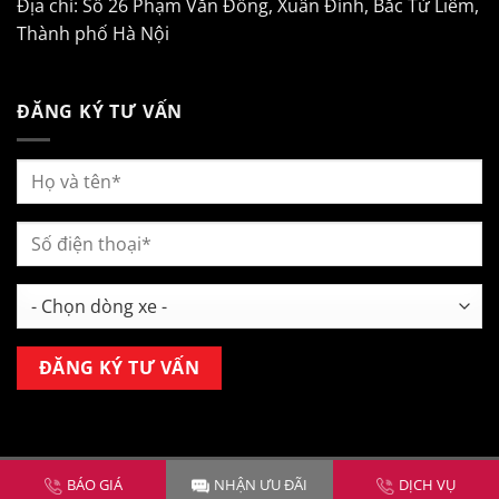
Địa chỉ: Số 26 Phạm Văn Đồng, Xuân Đỉnh, Bắc Từ Liêm,
Thành phố Hà Nội
ĐĂNG KÝ TƯ VẤN
Copyright 2026 ©
Mitsubishi Kim Liên Hà Nội
BÁO GIÁ
NHẬN ƯU ĐÃI
DỊCH VỤ