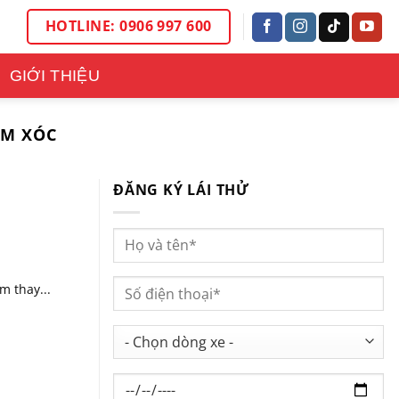
HOTLINE: 0906 997 600
GIỚI THIỆU
ẢM XÓC
ĐĂNG KÝ LÁI THỬ
m thay...