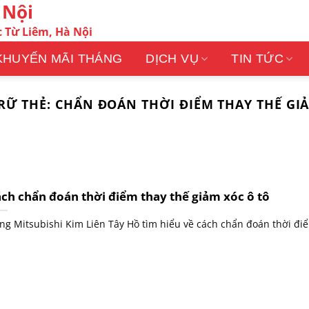
 Nội
 Từ Liêm, Hà Nội
KHUYẾN MÃI THÁNG
DỊCH VỤ
TIN TỨC
RỮ THẺ:
CHẨN ĐOÁN THỜI ĐIỂM THAY THẾ GI
ch chẩn đoán thời điểm thay thế giảm xóc ô tô
ng Mitsubishi Kim Liên Tây Hồ tìm hiểu về cách chẩn đoán thời điể