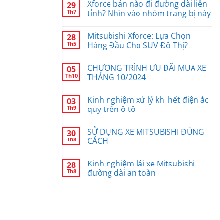
Xforce bản nào đi đường dài liên
29
Th7
tỉnh? Nhìn vào nhóm trang bị này
Mitsubishi Xforce: Lựa Chọn
28
Th5
Hàng Đầu Cho SUV Đô Thị?
CHƯƠNG TRÌNH ƯU ĐÃI MUA XE
05
Th10
THÁNG 10/2024
Kinh nghiệm xử lý khi hết điện ắc
03
Th9
quy trên ô tô
SỬ DỤNG XE MITSUBISHI ĐÚNG
30
Th8
CÁCH
Kinh nghiệm lái xe Mitsubishi
28
Th8
đường dài an toàn