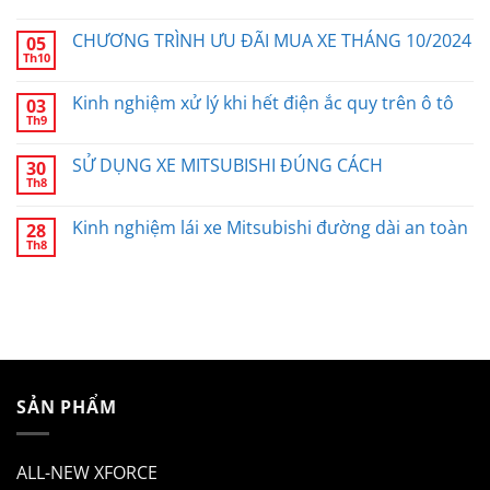
CHƯƠNG TRÌNH ƯU ĐÃI MUA XE THÁNG 10/2024
05
Th10
Kinh nghiệm xử lý khi hết điện ắc quy trên ô tô
03
Th9
SỬ DỤNG XE MITSUBISHI ĐÚNG CÁCH
30
Th8
Kinh nghiệm lái xe Mitsubishi đường dài an toàn
28
Th8
SẢN PHẨM
ALL-NEW XFORCE