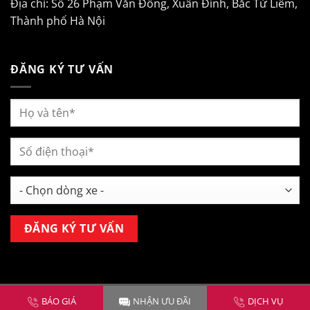
Địa chỉ: Số 26 Phạm Văn Đồng, Xuân Đỉnh, Bắc Từ Liêm,
Thành phố Hà Nội
ĐĂNG KÝ TƯ VẤN
Copyright 2026 ©
Mitsubishi Kim Liên Hà Nội
BÁO GIÁ
NHẬN ƯU ĐÃI
DỊCH VỤ