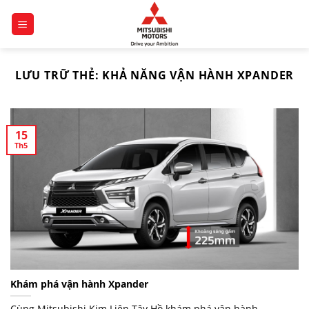
Chuyển
đến
nội
dung
LƯU TRỮ THẺ:
KHẢ NĂNG VẬN HÀNH XPANDER
15
Th5
Khám phá vận hành Xpander
Cùng Mitsubishi Kim Liên Tây Hồ khám phá vận hành