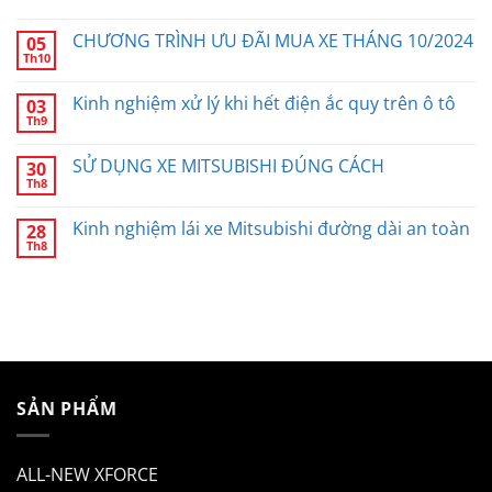
CHƯƠNG TRÌNH ƯU ĐÃI MUA XE THÁNG 10/2024
05
Th10
Kinh nghiệm xử lý khi hết điện ắc quy trên ô tô
03
Th9
SỬ DỤNG XE MITSUBISHI ĐÚNG CÁCH
30
Th8
Kinh nghiệm lái xe Mitsubishi đường dài an toàn
28
Th8
SẢN PHẨM
ALL-NEW XFORCE