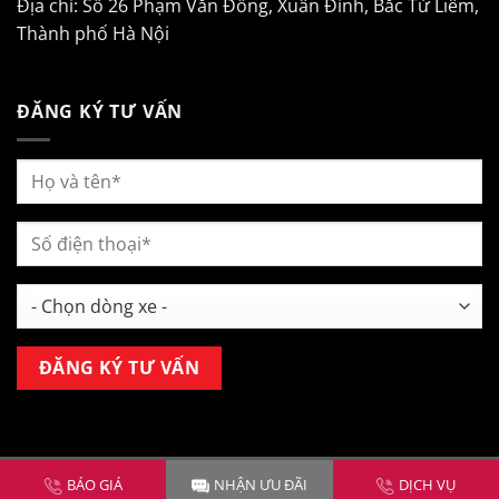
Địa chỉ: Số 26 Phạm Văn Đồng, Xuân Đỉnh, Bắc Từ Liêm,
Thành phố Hà Nội
ĐĂNG KÝ TƯ VẤN
Copyright 2026 ©
Mitsubishi Kim Liên Hà Nội
BÁO GIÁ
NHẬN ƯU ĐÃI
DỊCH VỤ