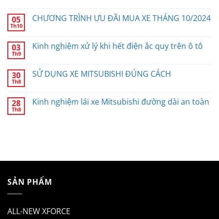
CHƯƠNG TRÌNH ƯU ĐÃI MUA XE THÁNG 10/2024
05
Th10
Kinh nghiệm xử lý khi hết điện ắc quy trên ô tô
03
Th9
SỬ DỤNG XE MITSUBISHI ĐÚNG CÁCH
30
Th8
Kinh nghiệm lái xe Mitsubishi đường dài an toàn
28
Th8
SẢN PHẨM
ALL-NEW XFORCE