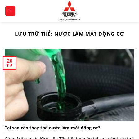
Chuyển
đến
nội
dung
LƯU TRỮ THẺ:
NƯỚC LÀM MÁT ĐỘNG CƠ
26
Th7
Tại sao cần thay thế nước làm mát động cơ?
Cùng Mitsubishi Kim Liên Tây Hồ tìm hiểu tại sao cần thay thế