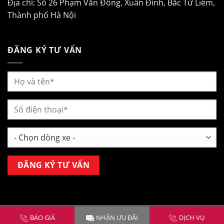
Địa chỉ: Số 26 Phạm Văn Đồng, Xuân Đỉnh, Bắc Từ Liêm,
Thành phố Hà Nội
ĐĂNG KÝ TƯ VẤN
Copyright 2026 ©
Mitsubishi Kim Liên Hà Nội
BÁO GIÁ
NHẬN ƯU ĐÃI
DỊCH VỤ