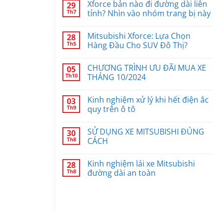
Xforce bản nào đi đường dài liên
29
Th7
tỉnh? Nhìn vào nhóm trang bị này
Mitsubishi Xforce: Lựa Chọn
28
Th5
Hàng Đầu Cho SUV Đô Thị?
CHƯƠNG TRÌNH ƯU ĐÃI MUA XE
05
Th10
THÁNG 10/2024
Kinh nghiệm xử lý khi hết điện ắc
03
Th9
quy trên ô tô
SỬ DỤNG XE MITSUBISHI ĐÚNG
30
Th8
CÁCH
Kinh nghiệm lái xe Mitsubishi
28
Th8
đường dài an toàn