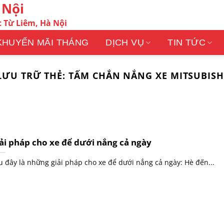
 Nội
 Từ Liêm, Hà Nội
KHUYẾN MÃI THÁNG
DỊCH VỤ
TIN TỨC
LƯU TRỮ THẺ:
TẤM CHẮN NẮNG XE MITSUBISH
ải pháp cho xe để dưới nắng cả ngày
u đây là những giải pháp cho xe để dưới nắng cả ngày: Hè đến...